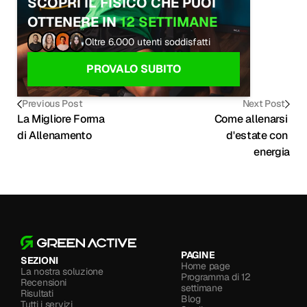
SCOPRI IL FISICO CHE PUOI 
OTTENERE IN 
12 SETTIMANE
Oltre 6.000 utenti soddisfatti
PROVALO SUBITO
Previous Post
Next Post
La Migliore Forma 
Come allenarsi 
di Allenamento
d'estate con 
energia
PAGINE
SEZIONI
Home page
La nostra soluzione
Programma di 12 
Recensioni
settimane
Risultati
Blog
Tutti i servizi