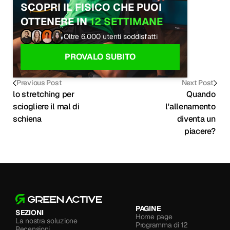
SCOPRI IL FISICO CHE PUOI 
OTTENERE IN 
12 SETTIMANE
Oltre 6.000 utenti soddisfatti
PROVALO SUBITO
Previous Post
Next Post
lo stretching per 
Quando 
sciogliere il mal di 
l'allenamento 
schiena
diventa un 
piacere? 
PAGINE
SEZIONI
Home page
La nostra soluzione
Programma di 12 
Recensioni